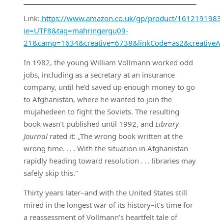
Link:
https://www.amazon.co.uk/gp/product/1612191983/r
ie=UTF8&tag=mahringergu09-
21&camp=1634&creative=6738&linkCode=as2&creative
In 1982, the young William Vollmann worked odd
jobs, including as a secretary at an insurance
company, until he’d saved up enough money to go
to Afghanistan, where he wanted to join the
mujahedeen to fight the Soviets. The resulting
book wasn’t published until 1992, and
Library
Journal
rated it: „The wrong book written at the
wrong time. . . . With the situation in Afghanistan
rapidly heading toward resolution . . . libraries may
safely skip this.“
Thirty years later–and with the United States still
mired in the longest war of its history–it’s time for
a reassessment of Vollmann’s heartfelt tale of