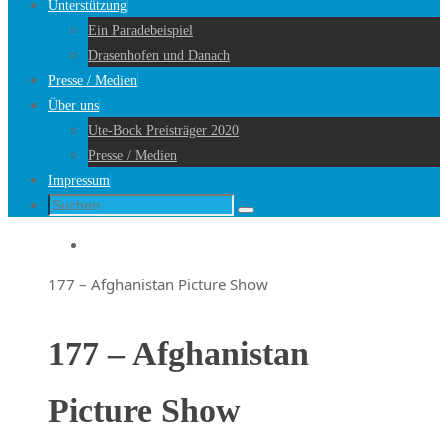
Unterstützung
Ein Paradebeispiel
Drasenhofen und Danach
Presse / Medien
Über uns
Ute-Bock Preisträger 2020
Presse / Medien
Impressum
Suche
Suchen
nach:
Startseite
177 – Afghanistan Picture Show
177 – Afghanistan
Picture Show