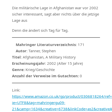
Die militärische Lage in Afghanistan war vor 2002
sicher interessant, sagt aber nichts über die jetzige
Lage aus
Denn die ändert sich Tag für Tag.
Mahringer Literaturverzeichnis
: 171
Autor
: Tanner, Stephen
Titel
: Afghanistan, A Military History
Erscheinungsjahr
: 2002 (Alter 15 Jahre)
Genre:
Krieg/Geschichte
Anzahl der Verweise im Gutachten:
0
Link:
https://www.amazon.co.uk/gp/product/0306818264/ref=a
ie=UTF8&tag=mahringergu09-
21&camp=1634&creative=6738&linkCode=as2&creative