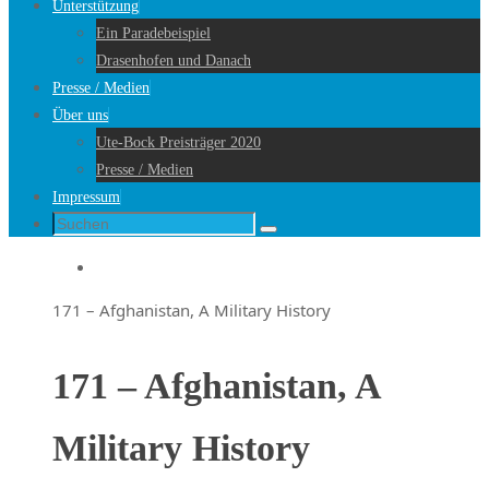
Unterstützung
Ein Paradebeispiel
Drasenhofen und Danach
Presse / Medien
Über uns
Ute-Bock Preisträger 2020
Presse / Medien
Impressum
Suche
Suchen
nach:
Startseite
171 – Afghanistan, A Military History
171 – Afghanistan, A
Military History