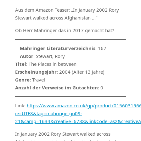
Aus dem Amazon Teaser: „In January 2002 Rory
Stewart walked across Afghanistan …“
Ob Herr Mahringer das in 2017 gemacht hat?
Mahringer Literaturverzeichnis
: 167
Autor
: Stewart, Rory
Titel
: The Places in between
Erscheinungsjahr
: 2004 (Alter 13 Jahre)
Genre:
Travel
Anzahl der Verweise im Gutachten:
0
Link:
https://www.amazon.co.uk/gp/product/0156031566/r
ie=UTF8&tag=mahringergu09-
21&camp=1634&creative=6738&linkCode=as2&creative
In January 2002 Rory Stewart walked across