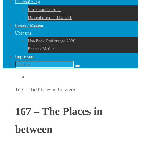
Unterstützung
Ein Paradebeispiel
Drasenhofen und Danach
Presse / Medien
Über uns
Ute-Bock Preisträger 2020
Presse / Medien
Impressum
Suche
Suchen
nach:
Startseite
167 – The Places in between
167 – The Places in
between