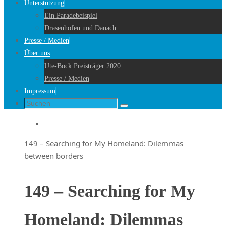
Unterstützung
Ein Paradebeispiel
Drasenhofen und Danach
Presse / Medien
Über uns
Ute-Bock Preisträger 2020
Presse / Medien
Impressum
Suche
Suchen
nach:
Startseite
149 – Searching for My Homeland: Dilemmas
between borders
149 – Searching for My
Homeland: Dilemmas