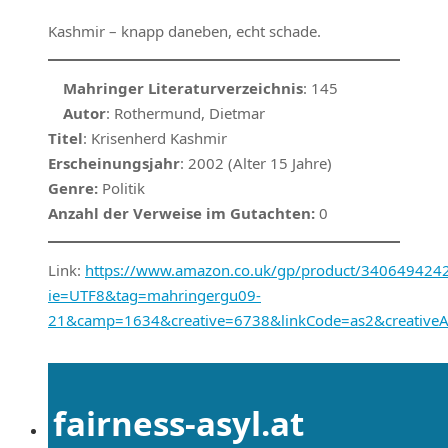
Kashmir – knapp daneben, echt schade.
Mahringer Literaturverzeichnis
: 145
Autor
: Rothermund, Dietmar
Titel
: Krisenherd Kashmir
Erscheinungsjahr
: 2002 (Alter 15 Jahre)
Genre:
Politik
Anzahl der Verweise im Gutachten:
0
Link:
https://www.amazon.co.uk/gp/product/3406494242/r
ie=UTF8&tag=mahringergu09-
21&camp=1634&creative=6738&linkCode=as2&creative
fairness-asyl.at