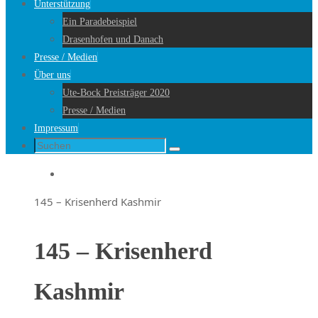
Unterstützung
Ein Paradebeispiel
Drasenhofen und Danach
Presse / Medien
Über uns
Ute-Bock Preisträger 2020
Presse / Medien
Impressum
Suche
Suchen
nach:
Startseite
145 – Krisenherd Kashmir
145 – Krisenherd
Kashmir