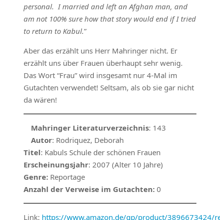
personal. I married and left an Afghan man, and
am not 100% sure how that story would end if I tried
to return to Kabul.
”
Aber das erzählt uns Herr Mahringer nicht. Er
erzählt uns über Frauen überhaupt sehr wenig.
Das Wort “Frau” wird insgesamt nur 4-Mal im
Gutachten verwendet! Seltsam, als ob sie gar nicht
da wären!
Mahringer Literaturverzeichnis
: 143
Autor
: Rodriquez, Deborah
Titel
: Kabuls Schule der schönen Frauen
Erscheinungsjahr
: 2007 (Alter 10 Jahre)
Genre:
Reportage
Anzahl der Verweise im Gutachten:
0
Link:
https://www.amazon.de/gp/product/3896673424/ref