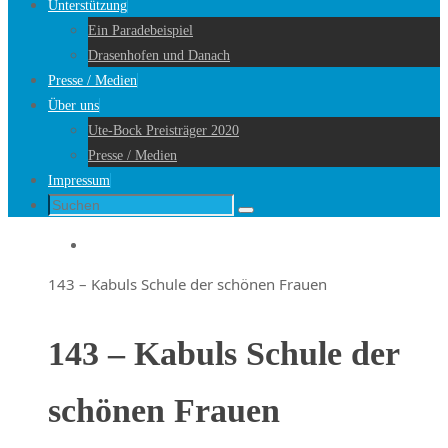
Unterstützung
Ein Paradebeispiel
Drasenhofen und Danach
Presse / Medien
Über uns
Ute-Bock Preisträger 2020
Presse / Medien
Impressum
Suche
Suchen
nach:
Startseite
143 – Kabuls Schule der schönen Frauen
143 – Kabuls Schule der
schönen Frauen