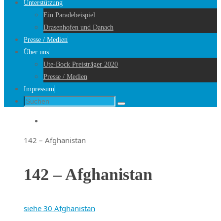
Unterstützung
Ein Paradebeispiel
Drasenhofen und Danach
Presse / Medien
Über uns
Ute-Bock Preisträger 2020
Presse / Medien
Impressum
Suche
Suchen
nach:
Startseite
142 – Afghanistan
142 – Afghanistan
siehe 30 Afghanistan