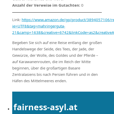
Anzahl der Verweise im Gutachten:
0
Link:
https://www.amazon.de/gp/product/3894057106/ref
ie=UTF8&tag=mahringerguta-
21&camp=1638&creative=6742&linkCode=as2&creative
Begeben Sie sich auf eine Reise entlang der großen
Handelswege der Seide, des Tees, der Jade, der
Gewürze, der Wolle, des Goldes und der Pferde –
auf Karawanenrouten, die im Reich der Mitte
beginnen, über die großartigen Basare
Zentralasiens bis nach Persien führen und in den
Häfen des Mittelmeeres enden.
fairness-asyl.at