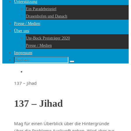
Unterstützung
Ein Paradebeispiel
Drasenhofen und Danach
Presse / Medien
Über uns
Ute-Bock Preisträger 2020
Presse / Medien
Impressum
Suche
Suchen
nach:
Startseite
137 – Jihad
137 – Jihad
Mag für einen Überblick über die Hintergründe
über die Probleme Auskunft geben. Wird aber zur