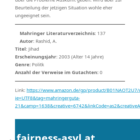
Beurteilung der jetzigen Situation wohle eher
ungeeignet sein.
Mahringer Literaturverzeichnis
: 137
Autor
: Rashid, A.
Titel
: Jihad
Erscheinungsjahr
: 2003 (Alter 14 Jahre)
Genre:
Politk
Anzahl der Verweise im Gutachten:
0
Link:
https://www.amazon.de/gp/product/B01NAOT2U7/re
ie=UTF8&tag=mahringerguta-
21&camp=1638&creative=6742&linkCode=as2&creative
fairness-asyl.at