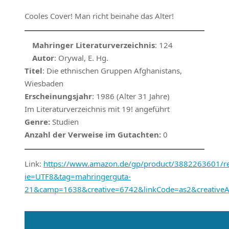
Cooles Cover! Man richt beinahe das Alter!
Mahringer Literaturverzeichnis
: 124
Autor
: Orywal, E. Hg.
Titel
: Die ethnischen Gruppen Afghanistans,
Wiesbaden
Erscheinungsjahr
: 1986 (Alter 31 Jahre)
Im Literaturverzeichnis mit 19! angeführt
Genre:
Studien
Anzahl der Verweise im Gutachten:
0
Link:
https://www.amazon.de/gp/product/3882263601/ref
ie=UTF8&tag=mahringerguta-
21&camp=1638&creative=6742&linkCode=as2&creative