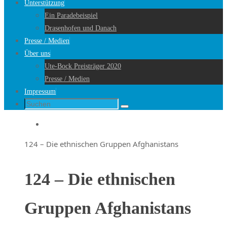
Unterstützung
Ein Paradebeispiel
Drasenhofen und Danach
Presse / Medien
Über uns
Ute-Bock Preisträger 2020
Presse / Medien
Impressum
Suche
Suchen
nach:
Startseite
124 – Die ethnischen Gruppen Afghanistans
124 – Die ethnischen
Gruppen Afghanistans