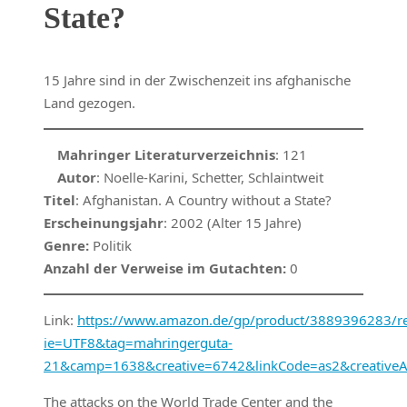
State?
15 Jahre sind in der Zwischenzeit ins afghanische
Land gezogen.
Mahringer Literaturverzeichnis
: 121
Autor
: Noelle-Karini, Schetter, Schlaintweit
Titel
: Afghanistan. A Country without a State?
Erscheinungsjahr
: 2002 (Alter 15 Jahre)
Genre:
Politik
Anzahl der Verweise im Gutachten:
0
Link:
https://www.amazon.de/gp/product/3889396283/ref
ie=UTF8&tag=mahringerguta-
21&camp=1638&creative=6742&linkCode=as2&creative
The attacks on the World Trade Center and the