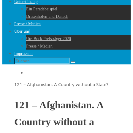
Unterstützung
Ein Paradebeispiel
Drasenhofen und Danach
Presse / Medien
Über uns
Ute-Bock Preisträger 2020
Presse / Medien
Impressum
Suche
Suchen
nach:
Startseite
121 – Afghanistan. A Country without a State?
121 – Afghanistan. A
Country without a