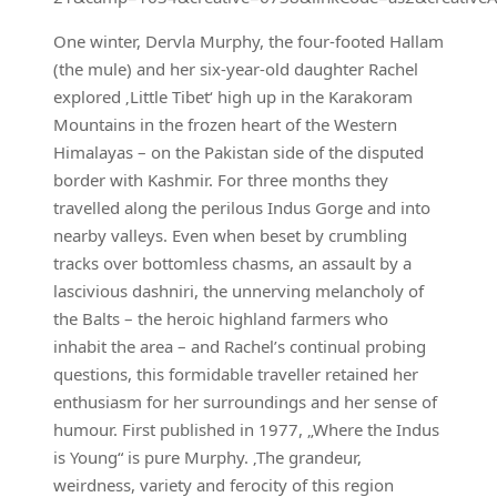
One winter, Dervla Murphy, the four-footed Hallam
(the mule) and her six-year-old daughter Rachel
explored ‚Little Tibet‘ high up in the Karakoram
Mountains in the frozen heart of the Western
Himalayas – on the Pakistan side of the disputed
border with Kashmir. For three months they
travelled along the perilous Indus Gorge and into
nearby valleys. Even when beset by crumbling
tracks over bottomless chasms, an assault by a
lascivious dashniri, the unnerving melancholy of
the Balts – the heroic highland farmers who
inhabit the area – and Rachel’s continual probing
questions, this formidable traveller retained her
enthusiasm for her surroundings and her sense of
humour. First published in 1977, „Where the Indus
is Young“ is pure Murphy. ‚The grandeur,
weirdness, variety and ferocity of this region