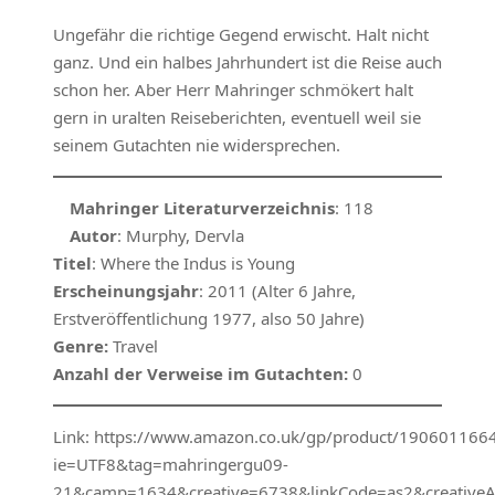
Ungefähr die richtige Gegend erwischt. Halt nicht
ganz. Und ein halbes Jahrhundert ist die Reise auch
schon her. Aber Herr Mahringer schmökert halt
gern in uralten Reiseberichten, eventuell weil sie
seinem Gutachten nie widersprechen.
Mahringer Literaturverzeichnis
: 118
Autor
: Murphy, Dervla
Titel
: Where the Indus is Young
Erscheinungsjahr
: 2011 (Alter 6 Jahre,
Erstveröffentlichung 1977, also 50 Jahre)
Genre:
Travel
Anzahl der Verweise im Gutachten:
0
Link: https://www.amazon.co.uk/gp/product/1906011664/
ie=UTF8&tag=mahringergu09-
21&camp=1634&creative=6738&linkCode=as2&creativ