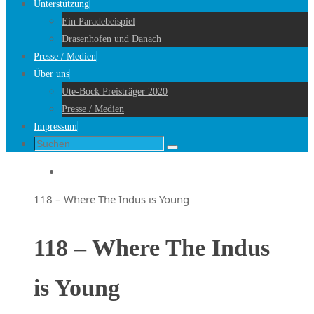
Unterstützung
Ein Paradebeispiel
Drasenhofen und Danach
Presse / Medien
Über uns
Ute-Bock Preisträger 2020
Presse / Medien
Impressum
Suche
Suchen
nach:
Startseite
118 – Where The Indus is Young
118 – Where The Indus
is Young