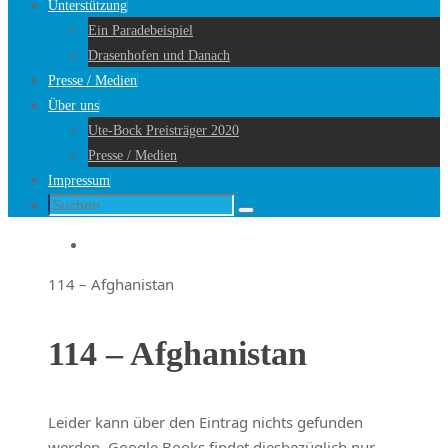
Unterstützung
Ein Paradebeispiel
Drasenhofen und Danach
Presse / Medien
Über uns
Ute-Bock Preisträger 2020
Presse / Medien
Impressum
Suche
Suchen
nach:
Startseite
114 – Afghanistan
114 – Afghanistan
Leider kann über den Eintrag nichts gefunden
werden. Google Books findet diesbezüglich nur