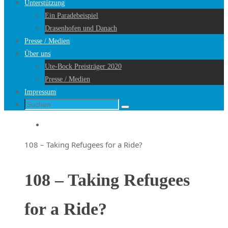
Unterstützung
Ein Paradebeispiel
Drasenhofen und Danach
Presse / Medien
Über uns
Ute-Bock Preisträger 2020
Presse / Medien
Impressum
Suche
Suchen
nach:
Startseite
108 – Taking Refugees for a Ride?
108 – Taking Refugees
for a Ride?