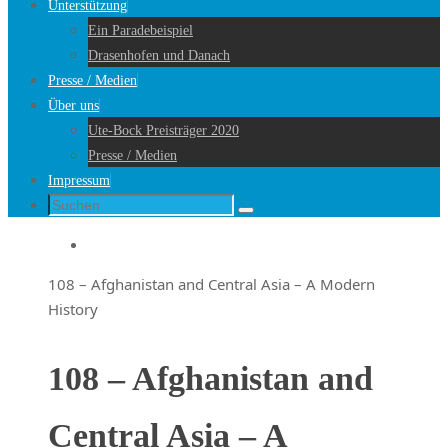
Unterstützung
Ein Paradebeispiel
Drasenhofen und Danach
Presse / Medien
Über uns
Ute-Bock Preisträger 2020
Presse / Medien
Impressum
Suche
Suchen
nach:
Startseite
108 – Afghanistan and Central Asia – A Modern
History
108 – Afghanistan and
Central Asia – A