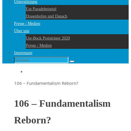
Unterstützung
Ein Paradebeispiel
Drasenhofen und Danach
Presse / Medien
Über uns
Ute-Bock Preisträger 2020
Presse / Medien
Impressum
Suche
Suchen
nach:
Startseite
106 – Fundamentalism Reborn?
106 – Fundamentalism
Reborn?