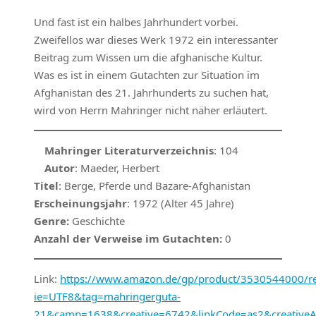
Und fast ist ein halbes Jahrhundert vorbei.
Zweifellos war dieses Werk 1972 ein interessanter
Beitrag zum Wissen um die afghanische Kultur.
Was es ist in einem Gutachten zur Situation im
Afghanistan des 21. Jahrhunderts zu suchen hat,
wird von Herrn Mahringer nicht näher erläutert.
Mahringer Literaturverzeichnis
: 104
Autor
: Maeder, Herbert
Titel
: Berge, Pferde und Bazare-Afghanistan
Erscheinungsjahr
: 1972 (Alter 45 Jahre)
Genre:
Geschichte
Anzahl der Verweise im Gutachten:
0
Link:
https://www.amazon.de/gp/product/3530544000/ref
ie=UTF8&tag=mahringerguta-
21&camp=1638&creative=6742&linkCode=as2&creative