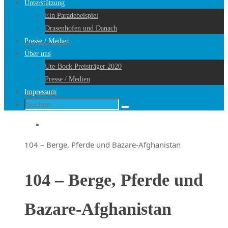
Unterstützung
Ein Paradebeispiel
Drasenhofen und Danach
Presse / Medien
Über uns
Ute-Bock Preisträger 2020
Presse / Medien
Impressum
Suche
Suchen
nach:
Startseite
104 – Berge, Pferde und Bazare-Afghanistan
104 – Berge, Pferde und
Bazare-Afghanistan