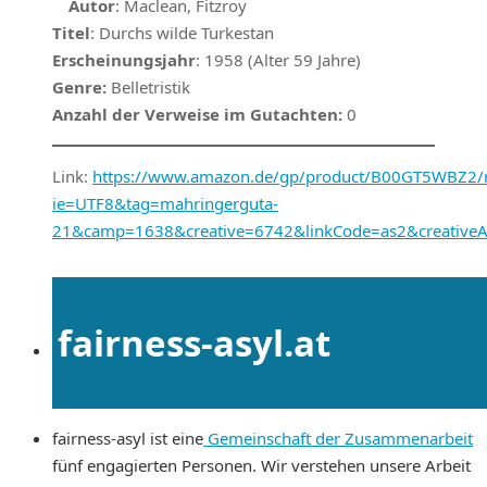
Autor
: Maclean, Fitzroy
Titel
: Durchs wilde Turkestan
Erscheinungsjahr
: 1958 (Alter 59 Jahre)
Genre:
Belletristik
Anzahl der Verweise im Gutachten:
0
Link:
https://www.amazon.de/gp/product/B00GT5WBZ2/re
ie=UTF8&tag=mahringerguta-
21&camp=1638&creative=6742&linkCode=as2&creative
fairness-asyl.at
fairness-asyl ist eine
Gemeinschaft der Zusammenarbeit
fünf engagierten Personen. Wir verstehen unsere Arbeit