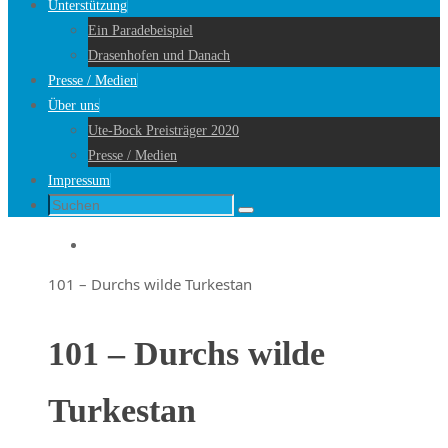
Unterstützung
Ein Paradebeispiel
Drasenhofen und Danach
Presse / Medien
Über uns
Ute-Bock Preisträger 2020
Presse / Medien
Impressum
Suche
Suchen
nach:
Startseite
101 – Durchs wilde Turkestan
101 – Durchs wilde
Turkestan